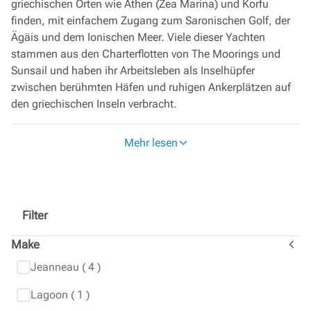
griechischen Orten wie Athen (Zea Marina) und Korfu
finden, mit einfachem Zugang zum Saronischen Golf, der
Ägäis und dem Ionischen Meer. Viele dieser Yachten
stammen aus den Charterflotten von The Moorings und
Sunsail und haben ihr Arbeitsleben als Inselhüpfer
zwischen berühmten Häfen und ruhigen Ankerplätzen auf
den griechischen Inseln verbracht.
Boote, die in Griechenland zum Verkauf angeboten
Mehr lesen
werden, profitieren von strukturierten
Flottenwartungsprogrammen, wobei die Arbeiten von
lokalen technischen Teams koordiniert werden, die die
Umgebung und die Basiseinrichtungen gut kennen. Wenn
diese Yachten ihre Charterkarriere beendet haben, kommen
Filter
sie mit dokumentierten Serviceberichten und
Make
Ausrüstungslisten auf den Maklermarkt, so dass die Käufer
einen klaren Überblick darüber haben, wie das Boot im
Jeanneau
( 4 )
Laufe der Zeit genutzt und gepflegt wurde. Viele Boote sind
Lagoon
( 1 )
bereits für Fahrten im Mittelmeer ausgerüstet, mit Biminis