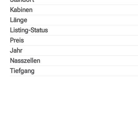
und Lieferplanung behilflich sein. Entdecken S
Kabinen
nächste Segelreise bereit ist.
Länge
Listing-Status
Preis
Jahr
Nasszellen
Tiefgang