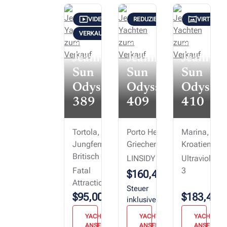
VIDEO-TOUR
REDUZIERT: $13,300 (SEP. 4)
VIRTUELL
VERKAUF IN ARBEIT
2017
2011
2021
Jeanneau
Jeanneau
Jeannea
Sun
Sun
Sun
Odyssey
Odyssey
Odyssey
389
409
410
Tortola,
Porto Heli,
Marina,
Jungferninseln,
Griechenland
Kroatien
Britisch
LINSIDY
Ultraviolet
Fatal
3
$160,400
Attraction
Steuer
$95,000
$183,400
inklusive
YACHT
YACHT
YACHT
ANSEHEN
ANSEHEN
ANSEHEN