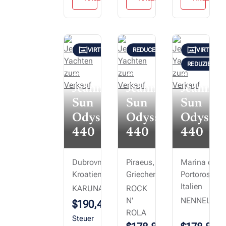
VIRTUELLE TOUR
REDUCED
VIRTUELL
REDUZIERT: $
2020
2020
2019
Jeanneau
Jeanneau
Jeannea
Sun
Sun
Sun
Odyssey
Odyssey
Odyssey
440
440
440
Dubrovnik,
Piraeus,
Marina di
Kroatien
Griechenland
Portorosa,
Italien
KARUNA
ROCK
N'
NENNELLA
$190,400
ROLA
Steuer