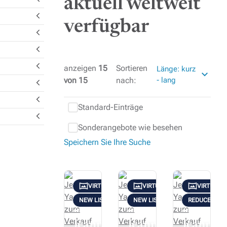
aktuell weltweit
d gehen Sie an Bord einer Yacht, die für Ihre
verfügbar
anzeigen
15
Sortieren
Länge: kurz
von
15
nach:
- lang
Standard-Einträge
Sonderangebote wie besehen
Speichern Sie Ihre Suche
VIRTUELLE TOUR
VIRTUELLE TOUR
VIRTUELL
NEW LISTING
NEW LISTING
REDUCED
2019
2019
2020
Jeanneau
Jeanneau
Jeannea