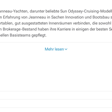
nneau-Yachten, darunter beliebte Sun Odyssey-Cruising-Modelle
gen Erfahrung von Jeanneau in Sachen Innovation und Bootsbau 
ortablen, gut ausgestatteten Innenräumen verbinden, die sowohl
 Brokerage-Bestand haben ihre Karriere in einigen der besten Se
nellen Basisteams gepflegt.
hte Jeanneau wurde während ihrer gesamten Charterzeit professi
Mehr lesen
mäß den Flottenstandards eingehalten wurden. Dieser strukturi
fe der Zeit überwacht und gewartet wurden, was Käufern zusät
arakteristischen Merkmale von Jeanneau – wie geräumige Cockp
r von Kreuzfahrtyachten von direktem Vorteil, da sie ein Gleich
für Hochseetörns, einen vielseitigen Familienkreuzer für Woche
rort suchen, unsere zum Verkauf stehenden Jeanneau-Boote biet
egionen wie Griechenland, Kroatien und der Karibik, sodass Sie 
. Unsere Makler kennen sowohl die Jeanneau-Produktpalette al
in Nordamerika, Großbritannien, Europa und darüber hinaus bei