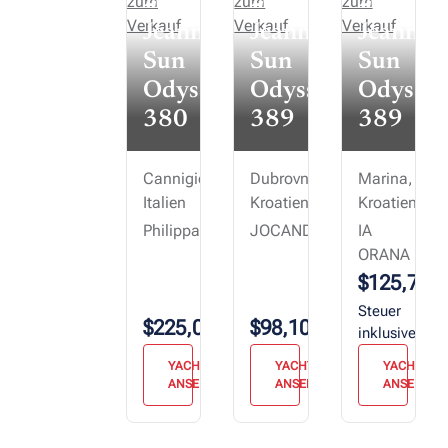
2023
2018
2020
Jeanneau
Jeanneau
Jeannea
Sun
Sun
Sun
Odyssey
Odyssey
Odyssey
380
389
389
Cannigione,
Dubrovnik,
Marina,
Italien
Kroatien
Kroatien
Philippa
JOCANDU
IA
ORANA
$125,700
Steuer
$225,000
$98,100
inklusive
YACHT
YACHT
YACHT
ANSEHEN
ANSEHEN
ANSEHEN