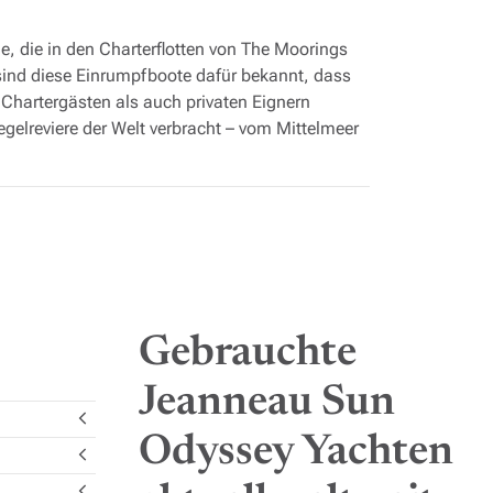
, die in den Charterflotten von The Moorings
sind diese Einrumpfboote dafür bekannt, dass
 Chartergästen als auch privaten Eignern
gelreviere der Welt verbracht – vom Mittelmeer
onell verwaltet, wobei regelmäßige
erte Ansatz trägt dazu bei, dass wichtige
zliche Sicherheit bei der Entscheidung für
its, große Badeplattformen, Doppelsteuerräder
gewicht zwischen Komfort vor Anker und
Gebrauchte
nend- und Küstensegeln oder eine gut
Jeanneau Sun
en einen hohen Wert auf dem Gebrauchtmarkt.
sofort an Bord gehen und Ihre Entdeckungsreise
Odyssey Yachten
s auch die Betriebsgeschichte dieser
 der Preisgestaltung, Begutachtung, Logistik