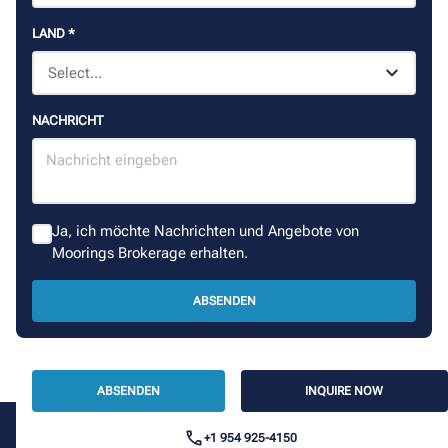
LAND
*
NACHRICHT
Ja, ich möchte Nachrichten und Angebote von
Moorings Brokerage erhalten.
ABSENDEN
ABSENDEN
INQUIRE NOW
+1 954 925-4150
Hier Einsteigen