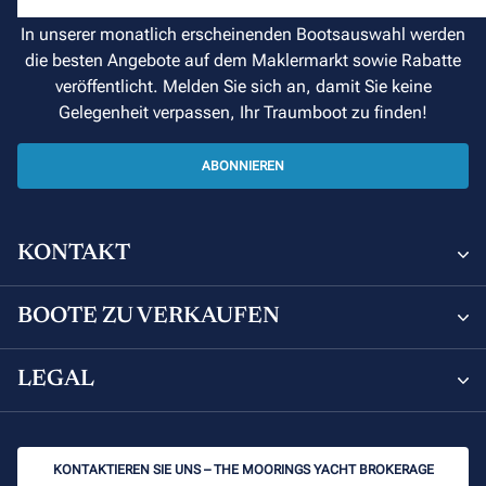
In unserer monatlich erscheinenden Bootsauswahl werden
die besten Angebote auf dem Maklermarkt sowie Rabatte
veröffentlicht. Melden Sie sich an, damit Sie keine
Gelegenheit verpassen, Ihr Traumboot zu finden!
ABONNIEREN
KONTAKT
Sunsail and Moorings Brokerage
BOOTE ZU VERKAUFEN
8 Avenue de Verdun, 06000 Nice, France
Boote Zu Verkaufen
LEGAL
+33 (0) 4 92 00 09 02
Leopard Catamarans zu verkaufen
Datenschutzerklärung
brokerage@sunsail.com
KONTAKTIEREN SIE UNS – THE MOORINGS YACHT BROKERAGE
Motor-Katamarane zum Verkauf