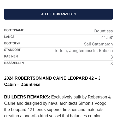
ALLE FOTOS ANZEIGEN
BOOTSNAME
Dauntless
LÄNGE
41.58’
BOOTSTYP
Sail Catamaran
STANDORT
Tortola, Jungferninseln, Britisch
KABINEN
3
NASSZELLEN
3
2024 ROBERTSON AND CAINE LEOPARD 42 – 3
Cabin – Dauntless
BUILDERS REMARKS:
Exclusively built by Robertson &
Caine and designed by naval architects Simonis Voogd,
the Leopard 42 blends superior finishes and materials,
creating a one-of-a-kind vessel that balances comfort,