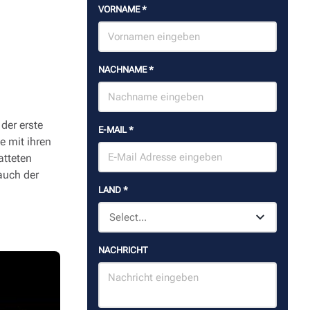
VORNAME
*
NACHNAME
*
 der erste
E-MAIL
*
e mit ihren
tteten
auch der
LAND
*
NACHRICHT