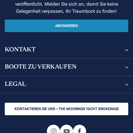
veröffentlicht. Melden Sie sich an, damit Sie keine
Gelegenheit verpassen, Ihr Traumboot zu finden!
ABONNIEREN
KONTAKT
Sunsail and Moorings Brokerage
BOOTE ZU VERKAUFEN
8 Avenue de Verdun, 06000 Nice, France
Boote Zu Verkaufen
LEGAL
+33 (0) 4 92 00 09 02
Leopard Catamarans zu verkaufen
Datenschutzerklärung
brokerage@sunsail.com
KONTAKTIEREN SIE UNS – THE MOORINGS YACHT BROKERAGE
Motor-Katamarane zum Verkauf
Erweiterte Cookie-Richtlinien
Beneteau Yachten zu verkaufen