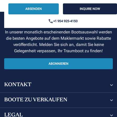
ABSENDEN
INQUIRE NOW
+1 954 925-4150
Hier Einsteigen
In unserer monatlich erscheinenden Bootsauswahl werden
die besten Angebote auf dem Maklermarkt sowie Rabatte
veröffentlicht. Melden Sie sich an, damit Sie keine
Gelegenheit verpassen, Ihr Traumboot zu finden!
ABONNIEREN
KONTAKT
Sunsail and Moorings Brokerage
BOOTE ZU VERKAUFEN
8 Avenue de Verdun, 06000 Nice, France
Boote Zu Verkaufen
LEGAL