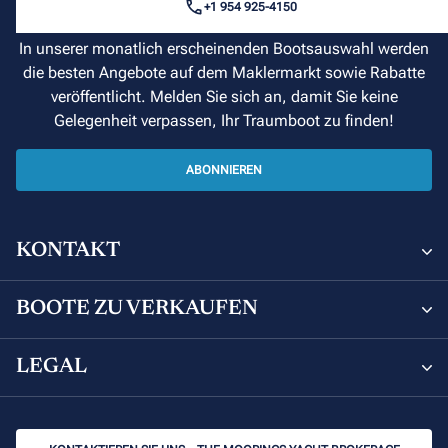
+1 954 925-4150
Hier Einsteigen
In unserer monatlich erscheinenden Bootsauswahl werden
die besten Angebote auf dem Maklermarkt sowie Rabatte
veröffentlicht. Melden Sie sich an, damit Sie keine
Gelegenheit verpassen, Ihr Traumboot zu finden!
ABONNIEREN
KONTAKT
Sunsail and Moorings Brokerage
BOOTE ZU VERKAUFEN
8 Avenue de Verdun, 06000 Nice, France
Boote Zu Verkaufen
LEGAL
+33 (0) 4 92 00 09 02
Leopard Catamarans zu verkaufen
Datenschutzerklärung
brokerage@sunsail.com