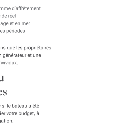
ramme d’affrètement
nde réel
lage et en mer
ues périodes
s que les propriétaires
un générateur et une
nviviaux.
u
es
si le bateau a été
ier votre budget, à
gation.