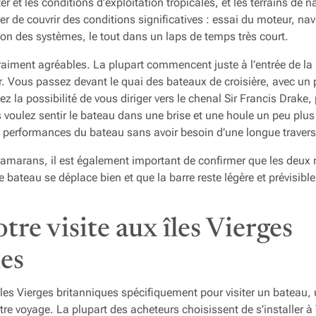
r et les conditions d’exploitation tropicales, et les terrains de n
er de couvrir des conditions significatives : essai du moteur, na
ation des systèmes, le tout dans un laps de temps très court.
raiment agréables. La plupart commencent juste à l’entrée de la
. Vous passez devant le quai des bateaux de croisière, avec un 
z la possibilité de vous diriger vers le chenal Sir Francis Drake,
s voulez sentir le bateau dans une brise et une houle un peu plus
es performances du bateau sans avoir besoin d’une longue traver
tamarans, il est également important de confirmer que les deux
 bateau se déplace bien et que la barre reste légère et prévisibl
otre visite aux îles Vierges
es
les Vierges britanniques spécifiquement pour visiter un bateau,
otre voyage. La plupart des acheteurs choisissent de s’installer à