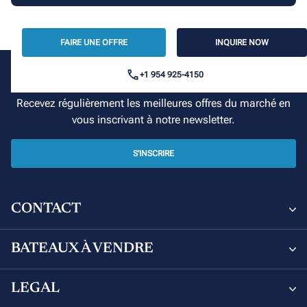
FAIRE UNE OFFRE
INQUIRE NOW
+1 954 925-4150
Votre croisière commence ici
Recevez régulièrement les meilleures offres du marché en
vous inscrivant à notre newsletter.
S'INSCRIRE
CONTACT
Sunsail and Moorings Brokerage
BATEAUX À VENDRE
8 Avenue de Verdun, 06000 Nice, France
Bateaux à vendre
LEGAL