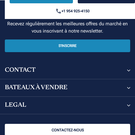
+1 954 925-4150
Votre croisière commence ici
Recevez régulièrement les meilleures offres du marché en
vous inscrivant à notre newsletter.
S'INSCRIRE
CONTACT
Sunsail and Moorings Brokerage
BATEAUX À VENDRE
8 Avenue de Verdun, 06000 Nice, France
Bateaux à vendre
LEGAL
+33 (0) 4 92 00 09 02
Leopard Catamarans à vendre
Politique de confidentialité
brokerage@sunsail.com
CONTACTEZ-NOUS
Jeanneau à vendre