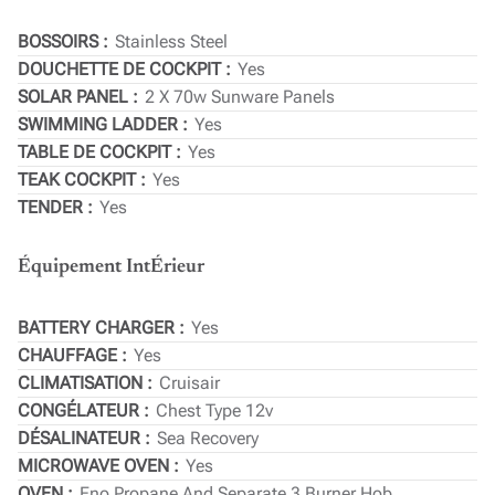
BOSSOIRS
Stainless Steel
DOUCHETTE DE COCKPIT
Yes
SOLAR PANEL
2 X 70w Sunware Panels
SWIMMING LADDER
Yes
TABLE DE COCKPIT
Yes
TEAK COCKPIT
Yes
TENDER
Yes
Équipement IntÉrieur
BATTERY CHARGER
Yes
CHAUFFAGE
Yes
CLIMATISATION
Cruisair
CONGÉLATEUR
Chest Type 12v
DÉSALINATEUR
Sea Recovery
MICROWAVE OVEN
Yes
OVEN
Eno Propane And Separate 3 Burner Hob