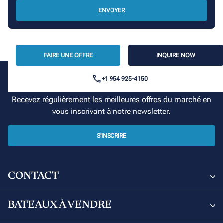
ENVOYER
FAIRE UNE OFFRE
INQUIRE NOW
+1 954 925-4150
Votre croisière commence ici
Recevez régulièrement les meilleures offres du marché en
vous inscrivant à notre newsletter.
S'INSCRIRE
CONTACT
Sunsail and Moorings Brokerage
BATEAUX À VENDRE