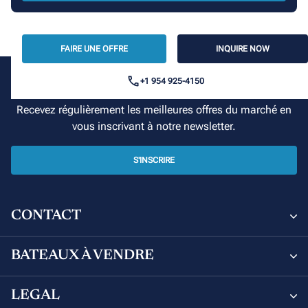
FAIRE UNE OFFRE
INQUIRE NOW
+1 954 925-4150
Votre croisière commence ici
Recevez régulièrement les meilleures offres du marché en
vous inscrivant à notre newsletter.
S'INSCRIRE
CONTACT
Sunsail and Moorings Brokerage
BATEAUX À VENDRE
8 Avenue de Verdun, 06000 Nice, France
Bateaux à vendre
LEGAL