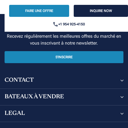
FAIRE UNE OFFRE
INQUIRE NOW
+1 954 925-4150
Votre croisière commence ici
Recevez régulièrement les meilleures offres du marché en
vous inscrivant à notre newsletter.
S'INSCRIRE
CONTACT
Sunsail and Moorings Brokerage
BATEAUX À VENDRE
8 Avenue de Verdun, 06000 Nice, France
Bateaux à vendre
LEGAL
+33 (0) 4 92 00 09 02
Leopard Catamarans à vendre